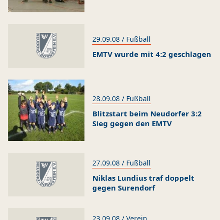
s
r
T
d
s
r
T
d
Fußball
s
s
u
e
s
s
u
e
k
r
r
k
r
r
/
/
/
/
1. Herren
2. Herren
1. Frauen
B-Junioren
29.09.08 / Fußball
u
n
t
u
n
t
/
/
/
/
C-Junioren
D-Junioren
E-Junioren
F-Junioren
EMTV wurde mit 4:2 geschlagen
r
e
u
r
e
u
/
G-Junioren
Altherren Ü32
s
n
r
s
n
r
n
n
Termine
e
e
28.09.08 / Fußball
n
n
Archiv
Blitzstart beim Neudorfer 3:2
Sieg gegen den EMTV
Fanshop
27.09.08 / Fußball
Niklas Lundius traf doppelt
gegen Surendorf
23.09.08 / Verein