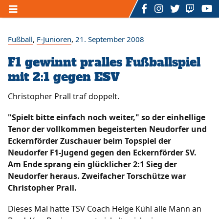
Home
,
,
Fußball
F-Junioren
21. September 2008
F1 gewinnt pralles Fußballspiel
Unser TSV
mit 2:1 gegen ESV
/
/
/
Der Vorstand
Ansprechpartner
Mitgliedschaft
/
/
/
Sponsoring
Sportstätten
Förderverein
Christopher Prall traf doppelt.
/
/
/
Geschichte
Hall of Fame
Satzung
/
/
Datenschutzerklärung
Impressum
Kontakt
"Spielt bitte einfach noch weiter," so der einhellige
/
Formulare
Tenor der vollkommen begeisterten Neudorfer und
Eckernförder Zuschauer beim Topspiel der
Sportarten
Neudorfer F1-Jugend gegen den Eckernförder SV.
Am Ende sprang ein glücklicher 2:1 Sieg der
/
/
Fußball
Rückenfit - Fitnesskurs
Neudorfer heraus. Zweifacher Torschütze war
/
/
Zumba - Fitnesskurs
U3 - Mutter - Kind - Turnen
Christopher Prall.
/
/
/
Ü3 bis 7 Jahre - Kinderturnen
Dart
Billard
/
/
/
/
Volleyball
eSports
Badminton
Bogenschießen
Dieses Mal hatte TSV Coach Helge Kühl alle Mann an
Floorball