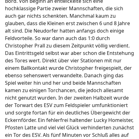
Bord. Von Beginn an entwickelte sich eine
hochklassige Partie zweier Mannschaften, die sich
Fußball
auch gar nichts schenkten. Manchmal kaum zu
glauben, dass die Kleinen erst zwischen 6 und 8 Jahre
/
/
/
/
1. Herren
2. Herren
1. Frauen
B-Junioren
alt sind. Die Neudorfer hatten anfangs doch einige
/
/
/
/
C-Junioren
D-Junioren
E-Junioren
F-Junioren
Feldvorteile. So war dann auch das 1:0 durch
/
G-Junioren
Altherren Ü32
Christopher Prall zu diesem Zeitpunkt völlig verdient.
Das Eintrittsgeld selbst war aber schon die Entstehung
Termine
des Tores wert. Direkt über vier Stationen mit nur
einem Ballkontakt wurde Christopher freigespielt, der
Archiv
ebenso sehenswert verwandelte. Danach ging das
Spiel weiter hin und her und beide Mannschaften
Fanshop
kamen zu einigen Torchancen, die jedoch allesamt
nicht genutzt wurden. In der zweiten Halbzeit wurde
der Torwart des ESV zum Feldspieler umfunktioniert
und sorgte fortan für ein deutliches Übergewicht der
Eckernförder. Ein fehlerfrei haltender Lucky Homeister,
Pfosten Latte und viel viel Glück verhinderten zunächst
ein Tor des ESV. Als fünf Minuten vor Schluß alles auf