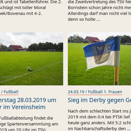
t und ist Tabellenführer. Die 2.
die Zweitvertretung des TSV Ne
chlägt mit toller Moral
Bornstein schon Jahre nicht me
ek/Bovenau mit 4-2.
Allerdings darf man nicht viel 
denn so holte …
 / Fußball
24.03.19 / Fußball 1. Frauen
rstag 28.03.2019 um
Sieg im Derby gegen Ge
r im Vereinsheim
Nach dem schlechten Start ins 
2019 mit dem 0:4 bei PTSK lief
Fußballabteilung findet die
heute ganz anders. Mit 5:2 sc
rige Spartenversammlung am
im Nachbarschaftsderby den …
019 um 20 Uhr im TSV-