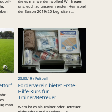
udorf-
die es mal werden wollen! Wir freuen
hr.
uns, euch zu unserem ersten Heimspiel
loben,
der Saison 2019/20 begrüßen …
23.03.19 / Fußball
ttorf
Förderverein bietet Erste-
Hilfe-Kurs für
Jahr
Trainer/Betreuer
 es
hlug man
Wem ist es als Trainer oder Betreuer
nicht schon mal passiert? Ein