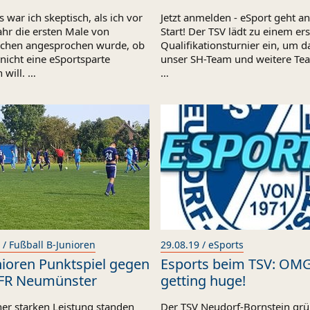
 war ich skeptisch, als ich vor
Jetzt anmelden - eSport geht a
ahr die ersten Male von
Start! Der TSV lädt zu einem er
ichen angesprochen wurde, ob
Qualifikationsturnier ein, um d
nicht eine eSportsparte
unser SH-Team und weitere Te
 will. …
…
 / Fußball B-Junioren
29.08.19 / eSports
nioren Punktspiel gegen
Esports beim TSV: OMG!
FR Neumünster
getting huge!
ner starken Leistung standen
Der TSV Neudorf-Bornstein gr