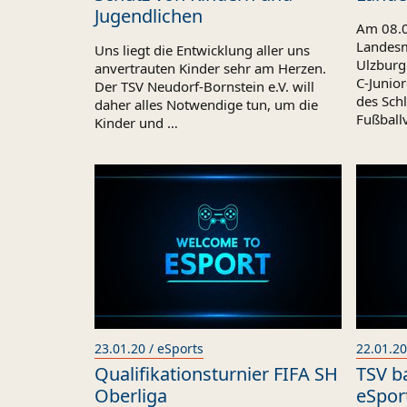
Jugendlichen
Am 08.0
Landesm
Uns liegt die Entwicklung aller uns
Ulzburg 
anvertrauten Kinder sehr am Herzen.
C-Junio
Der TSV Neudorf-Bornstein e.V. will
des Sch
daher alles Notwendige tun, um die
Fußballv
Kinder und …
23.01.20 / eSports
22.01.20
Qualifikationsturnier FIFA SH
TSV b
Oberliga
eSpor