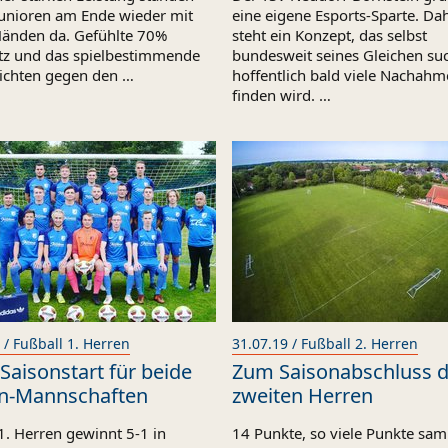
Junioren am Ende wieder mit
eine eigene Esports-Sparte. Da
Händen da. Gefühlte 70%
steht ein Konzept, das selbst
itz und das spielbestimmende
bundesweit seines Gleichen su
ichten gegen den …
hoffentlich bald viele Nachahm
finden wird. …
 / Fußball 1. Herren
31.07.19 / Fußball 2. Herren
 Saisonstart für beide
Zum Saisonabschluss d
n-Mannschaften
zweiten Herren
1. Herren gewinnt 5-1 in
14 Punkte, so viele Punkte sa