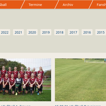
ball
Termine
Archiv
Fans
Mitgliedschaft
Sponsoring
Sportstätten
Förderverein
Ge
Formulare
2022
2021
2020
2019
2018
2017
2016
2015