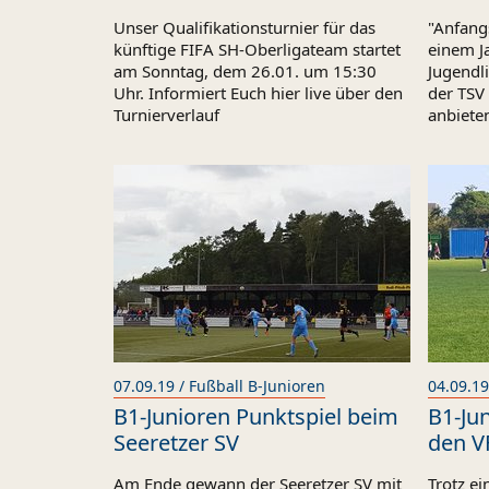
Unser Qualifikationsturnier für das
"Anfangs
künftige FIFA SH-Oberligateam startet
einem J
am Sonntag, dem 26.01. um 15:30
Jugendl
Uhr. Informiert Euch hier live über den
der TSV 
Turnierverlauf
anbieten
07.09.19 / Fußball B-Junioren
04.09.19
B1-Junioren Punktspiel beim
B1-Ju
Seeretzer SV
den V
Am Ende gewann der Seeretzer SV mit
Trotz ei