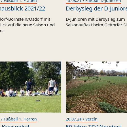
 / Fußball 1. Frauen
15.08.21 / Fußball D-Junioren
nausblick 2021/22
Derbysieg der D-Junior
orf-Bornstein/Osdorf mit
D-Junioren mit Derbysieg zum
lick auf die neue Saison und
Saisonauftakt beim Gettorfer S
e.
 / Fußball 1. Herren
20.07.21 / Verein
s Kreispokal
50 Jahre TSV Neudorf-