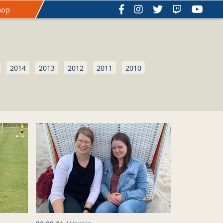
hop
schichte
Hall of Fame
Satzung
2014
2013
2012
2011
2010