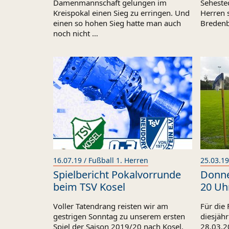
Damenmannschaft gelungen im
Sehested
Kreispokal einen Sieg zu erringen. Und
Herren s
einen so hohen Sieg hatte man auch
Bredenb
noch nicht …
16.07.19 / Fußball 1. Herren
25.03.19
Spielbericht Pokalvorrunde
Donne
beim TSV Kosel
20 Uh
Voller Tatendrang reisten wir am
Für die 
gestrigen Sonntag zu unserem ersten
diesjäh
Spiel der Saison 2019/20 nach Kosel.
28.03.2