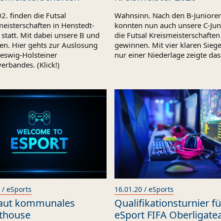
2. finden die Futsal
Wahnsinn. Nach den B-Juniore
eisterschaften in Henstedt-
konnten nun auch unsere C-Jun
statt. Mit dabei unsere B und
die Futsal Kreismeisterschaften
ren. Hier gehts zur Auslosung
gewinnen. Mit vier klaren Sieg
leswig-Holsteiner
nur einer Niederlage zeigte da
erbandes. (Klick!)
 / eSports
16.01.20 / eSports
aut kommunales
Qualifikationsturnier fü
thouse
eSport FIFA Oberligat