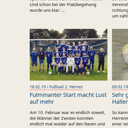
Und schon bei der Platzbegehung
Vereinsh
wurde uns klar: …
richtun
um zahl
18.02.19 / Fußball 2. Herren
09.02.19
Fulminanter Start macht Lust
Sehr g
auf mehr
Hallen
Am 10. Februar war es endlich soweit,
So kann
die Männer der Zwoten konnten
Herrenm
endlich mal wieder auf den Rasen und
einer s