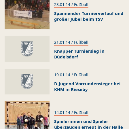
23.01.14 / Fußball
s
r
T
d
s
r
T
d
Fußball
s
s
u
e
s
s
u
e
Spannender Turnierverlauf und
großer Jubel beim TSV
k
r
r
k
r
r
/
/
/
/
1. Herren
2. Herren
1. Frauen
B-Junioren
u
n
t
u
n
t
/
/
/
/
C-Junioren
D-Junioren
E-Junioren
F-Junioren
r
e
u
r
e
u
/
G-Junioren
Altherren Ü32
s
n
r
s
n
r
21.01.14 / Fußball
n
n
Termine
Knapper Turniersieg in
e
e
Büdelsdorf
n
n
Archiv
19.01.14 / Fußball
Fanshop
D-Jugend Vorrundensieger bei
KHM in Rieseby
14.01.14 / Fußball
Spielerinnen und Spieler
überzeugen erneut in der Halle