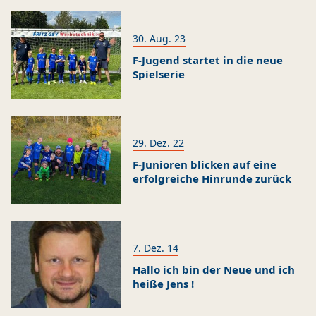
a
s
F
30. Aug. 23
-
F-Jugend startet in die neue
J
Spielserie
u
n
E
i
n
o
d
r
l
29. Dez. 22
e
i
n
F-Junioren blicken auf eine
c
T
erfolgreiche Hinrunde zurück
h
r
w
I
a
i
n
i
r
d
n
d
e
e
7. Dez. 14
w
r
r
i
Hallo ich bin der Neue und ich
H
g
e
heiße Jens !
i
e
d
n
s
I
e
r
p