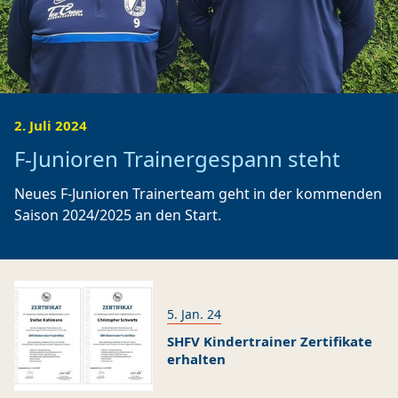
Fußball
/
/
/
/
1. Herren
2. Herren
1. Frauen
B-Junioren
/
/
/
/
C-Junioren
D-Junioren
E-Junioren
F-Junioren
/
G-Junioren
Altherren Ü32
2. Juli 2024
F-Junioren Trainergespann steht
Termine
Neues F-Junioren Trainerteam geht in der kommenden
Archiv
Saison 2024/2025 an den Start.
Fanshop
5. Jan. 24
SHFV Kindertrainer Zertifikate
erhalten
D