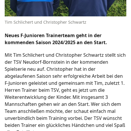
Fußball
Tim Schlichert und Christopher Schwartz
/
/
/
/
1. Herren
2. Herren
1. Frauen
B-Junioren
/
/
/
/
C-Junioren
D-Junioren
E-Junioren
F-Junioren
Neues F-Junioren Trainerteam geht in der
/
G-Junioren
Altherren Ü32
kommenden Saison 2024/2025 an den Start.
Termine
Mit Tim Schlichert und Christopher Schwartz stellt sich
der TSV Neudorf-Bornstein in der kommenden
Archiv
Spielserie neu auf. Christopher hat in der
abgelaufenen Saison sehr erfolgreiche Arbeit bei den
F-Junioren geleistet und gemeinsam mit Tim, zuletzt 1.
Fanshop
Herren Trainer beim TSV, geht es jetzt um die
Weiterentwicklung der Kinder. Mit insgesamt 3
Mannschaften gehen wir an den Start. Wer sich dem
Team anschließen möchte, der schaut einfach mal
unverbindlich beim Training vorbei. Der TSV wünscht
beiden Trainer ein glückliches Händchen und viel Spaß