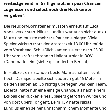
weitestgehend im Griff gehabt, ein paar Chancen
zugelassen und selbst noch drei Hochkaräter
Fußball
vergeben".
/
/
/
/
1. Herren
2. Herren
1. Frauen
B-Junioren
/
/
/
/
C-Junioren
D-Junioren
E-Junioren
F-Junioren
Die Neudorf-Bornsteiner mussten erneut auf Luca
/
G-Junioren
Altherren Ü32
Vogel verzichten. Niklas Lundius war auch nicht gut zu
Mute und musste mehrere Pausen einlegen. Viele
Termine
Spieler wirkten trotz der Anstosszeit 13.00 Uhr müde
vom Vorabend. Schließlich kamen sie erst nach 23.00
Uhr vom kräftezehrenden Hallenturnier in BOV
Archiv
/Dänemark heim (siehe gesonderten Bericht).
Fanshop
In Halbzeit eins standen beide Mannschaften recht
hoch. Das Spiel spielte sich dadurch gut 15 Meter in
beiden Hälften ab. So richtig überlegen war kein Team.
Eidertal hatte nur eine einzige Chance, als nach einem
Eckball der Rücken eines Spielers getroffen wurde und
von dort übers Tor geht. Beim TSV hatte Niklas
Lundius einen seiner unnachahmlichem Momente und