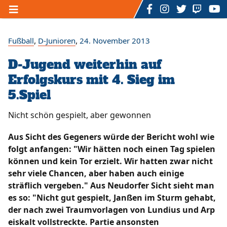
Home
,
,
Fußball
D-Junioren
24. November 2013
D-Jugend weiterhin auf
Unser TSV
Erfolgskurs mit 4. Sieg im
/
/
/
Der Vorstand
Ansprechpartner
Mitgliedschaft
5.Spiel
/
/
/
Sponsoring
Sportstätten
Förderverein
/
/
/
Geschichte
Hall of Fame
Satzung
Nicht schön gespielt, aber gewonnen
/
/
Datenschutzerklärung
Impressum
Kontakt
/
Formulare
Aus Sicht des Gegeners würde der Bericht wohl wie
folgt anfangen: "Wir hätten noch einen Tag spielen
Sportarten
können und kein Tor erzielt. Wir hatten zwar nicht
sehr viele Chancen, aber haben auch einige
/
/
Fußball
Rückenfit - Fitnesskurs
sträflich vergeben." Aus Neudorfer Sicht sieht man
/
/
Zumba - Fitnesskurs
U3 - Mutter - Kind - Turnen
es so: "Nicht gut gespielt, Janßen im Sturm gehabt,
/
/
/
Ü3 bis 7 Jahre - Kinderturnen
Dart
Billard
der nach zwei Traumvorlagen von Lundius und Arp
/
/
/
/
Volleyball
eSports
Badminton
Bogenschießen
eiskalt vollstreckte. Partie ansonsten
Floorball