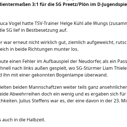
dientermaßen 3:1 für die SG Preetz/Plön im D-Jugendspie
 Luca Vogel hatte TSV-Trainer Helge Kühl alle Wungs (zus
ie SG lief in Bestbesetzung auf.
er war erneut nicht wirklich gut, ziemlich aufgeweicht, ruts
leich in beide Richtungen munter los.
nute einen Fehler im Aufbauspiel der Neudorfer, als ein Pa
hnell nach links außen gespielt, wo SG-Stürmer Liam Thiele
nd ihn mit einer gekonnten Bogenlampe überwand.
elten beiden Mannschaftzen weiter teils ganz ansehnliche
eide Abwehrreihen doch ein wenig und es ergaben sich für 
keiten. Julius Steffens war es, der eine davon in der 23. M
 auch in die Halbzeit.