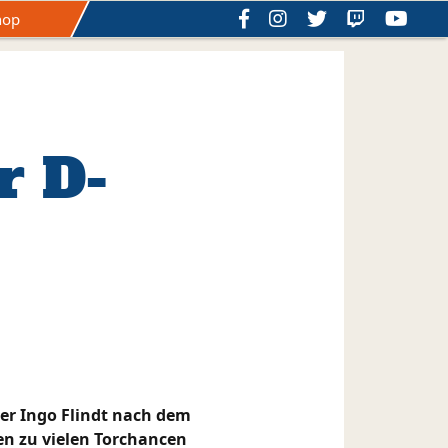
hop
schichte
Hall of Fame
Satzung
r D-
ner Ingo Flindt nach dem
n zu vielen Torchancen