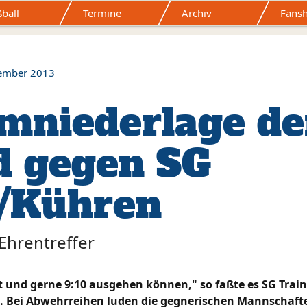
ball
Termine
Archiv
Fans
Mitgliedschaft
Sponsoring
Sportstätten
Förderverein
Ge
Formulare
ember 2013
imniederlage de
d gegen SG
z/Kühren
 Ehrentreffer
t und gerne 9:10 ausgehen können," so faßte es SG Trai
. Bei Abwehrreihen luden die gegnerischen Mannschafte