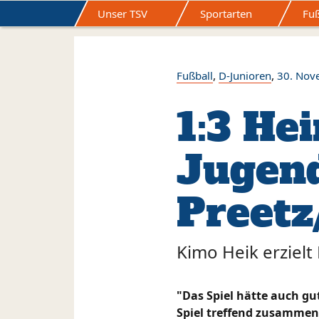
Unser TSV
Sportarten
Fuß
Home
Der Vorstand
Ansprechpartner
Datenschutzerklärung
Impressum
Kontakt
,
,
Fußball
D-Junioren
30. Nov
1:3 He
Jugen
Preet
Kimo Heik erzielt
"Das Spiel hätte auch gu
Spiel treffend zusammen