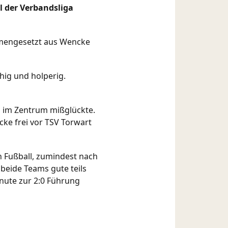
l der Verbandsliga
ammengesetzt aus Wencke
chig und holperig.
ss im Zentrum mißglückte.
cke frei vor TSV Torwart
n Fußball, zumindest nach
beide Teams gute teils
inute zur 2:0 Führung