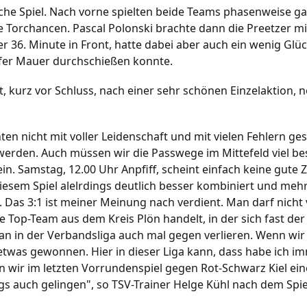
iche Spiel. Nach vorne spielten beide Teams phasenweise g
 Torchancen. Pascal Polonski brachte dann die Preetzer m
er 36. Minute in Front, hatte dabei aber auch ein wenig Glüc
er Mauer durchschießen konnte.
, kurz vor Schluss, nach einer sehr schönen Einzelaktion, 
en nicht mit voller Leidenschaft und mit vielen Fehlern ge
erden. Auch müssen wir die Passwege im Mittefeld viel bes
n. Samstag, 12.00 Uhr Anpfiff, scheint einfach keine gute Ze
iesem Spiel alelrdings deutlich besser kombiniert und mehr
. Das 3:1 ist meiner Meinung nach verdient. Man darf nicht 
e Top-Team aus dem Kreis Plön handelt, in der sich fast de
n in der Verbandsliga auch mal gegen verlieren. Wenn wir
etwas gewonnen. Hier in dieser Liga kann, dass habe ich im
n wir im letzten Vorrundenspiel gegen Rot-Schwarz Kiel ein
s auch gelingen", so TSV-Trainer Helge Kühl nach dem Spie