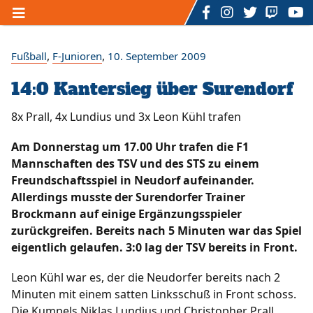
Home
,
,
Fußball
F-Junioren
10. September 2009
14:0 Kantersieg über Surendorf
Unser TSV
/
/
/
Der Vorstand
Ansprechpartner
Mitgliedschaft
8x Prall, 4x Lundius und 3x Leon Kühl trafen
/
/
/
Sponsoring
Sportstätten
Förderverein
Am Donnerstag um 17.00 Uhr trafen die F1
/
/
/
Geschichte
Hall of Fame
Satzung
Mannschaften des TSV und des STS zu einem
/
/
Datenschutzerklärung
Impressum
Kontakt
Freundschaftsspiel in Neudorf aufeinander.
/
Formulare
Allerdings musste der Surendorfer Trainer
Brockmann auf einige Ergänzungsspieler
Sportarten
zurückgreifen. Bereits nach 5 Minuten war das Spiel
/
/
Fußball
Rückenfit - Fitnesskurs
eigentlich gelaufen. 3:0 lag der TSV bereits in Front.
/
/
Zumba - Fitnesskurs
U3 - Mutter - Kind - Turnen
/
/
/
Ü3 bis 7 Jahre - Kinderturnen
Dart
Billard
Leon Kühl war es, der die Neudorfer bereits nach 2
/
/
/
/
Volleyball
eSports
Badminton
Bogenschießen
Minuten mit einem satten Linksschuß in Front schoss.
Floorball
Die Kumpels Niklas Lundius und Christopher Prall