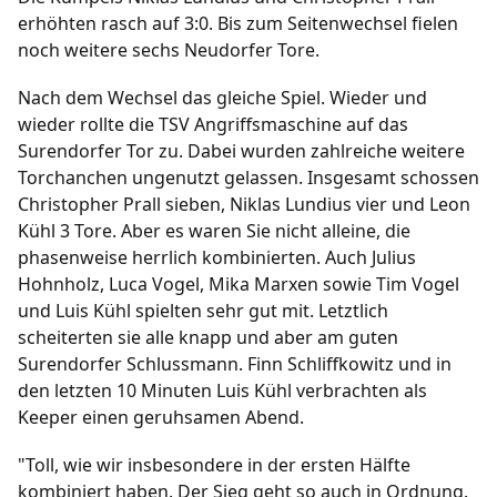
erhöhten rasch auf 3:0. Bis zum Seitenwechsel fielen
Fußball
noch weitere sechs Neudorfer Tore.
/
/
/
/
1. Herren
2. Herren
1. Frauen
B-Junioren
Nach dem Wechsel das gleiche Spiel. Wieder und
/
/
/
/
C-Junioren
D-Junioren
E-Junioren
F-Junioren
wieder rollte die TSV Angriffsmaschine auf das
/
G-Junioren
Altherren Ü32
Surendorfer Tor zu. Dabei wurden zahlreiche weitere
Torchanchen ungenutzt gelassen. Insgesamt schossen
Termine
Christopher Prall sieben, Niklas Lundius vier und Leon
Kühl 3 Tore. Aber es waren Sie nicht alleine, die
Archiv
phasenweise herrlich kombinierten. Auch Julius
Hohnholz, Luca Vogel, Mika Marxen sowie Tim Vogel
und Luis Kühl spielten sehr gut mit. Letztlich
Fanshop
scheiterten sie alle knapp und aber am guten
Surendorfer Schlussmann. Finn Schliffkowitz und in
den letzten 10 Minuten Luis Kühl verbrachten als
Keeper einen geruhsamen Abend.
"Toll, wie wir insbesondere in der ersten Hälfte
kombiniert haben. Der Sieg geht so auch in Ordnung.