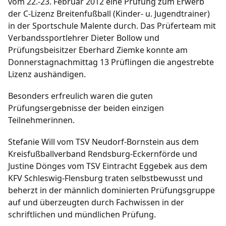
vom 22.-23. Februar 2012 eine Prüfung zum Erwerb
der C-Lizenz Breitenfußball (Kinder- u. Jugendtrainer)
Fußball
in der Sportschule Malente durch. Das Prüferteam mit
Verbandssportlehrer Dieter Bollow und
/
/
/
/
1. Herren
2. Herren
1. Frauen
B-Junioren
Prüfungsbeisitzer Eberhard Ziemke konnte am
/
/
/
/
C-Junioren
D-Junioren
E-Junioren
F-Junioren
Donnerstagnachmittag 13 Prüflingen die angestrebte
/
G-Junioren
Altherren Ü32
Lizenz aushändigen.
Termine
Besonders erfreulich waren die guten
Prüfungsergebnisse der beiden einzigen
Archiv
Teilnehmerinnen.
Stefanie Will vom TSV Neudorf-Bornstein aus dem
Fanshop
Kreisfußballverband Rendsburg-Eckernförde und
Justine Dönges vom TSV Eintracht Eggebek aus dem
KFV Schleswig-Flensburg traten selbstbewusst und
beherzt in der männlich dominierten Prüfungsgruppe
auf und überzeugten durch Fachwissen in der
schriftlichen und mündlichen Prüfung.