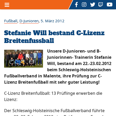
Home
,
,
Fußball
D-Junioren
5. März 2012
Stefanie Will bestand C-Lizenz
Unser TSV
Breitenfussball
/
/
/
Der Vorstand
Ansprechpartner
Mitgliedschaft
/
/
/
Sponsoring
Sportstätten
Förderverein
Unsere D-Junioren- und B-
/
/
/
Geschichte
Hall of Fame
Satzung
Juniorinnen- Trainerin Stefanie
/
/
Datenschutzerklärung
Impressum
Kontakt
Will, bestand am 22.-23.02.2012
/
Formulare
beim Schleswig-Holsteinischen
Fußballverband in Malente, ihre Prüfung zur C-
Sportarten
Lizenz Breitenfußball mit sehr guter Leistung!
/
/
Fußball
Rückenfit - Fitnesskurs
C-Lizenz Breitenfußball: 13 Prüflinge erwerben die
/
/
Zumba - Fitnesskurs
U3 - Mutter - Kind - Turnen
Lizenz:
/
/
/
Ü3 bis 7 Jahre - Kinderturnen
Dart
Billard
/
/
/
/
Volleyball
eSports
Badminton
Bogenschießen
Der Schleswig-Holsteinische Fußballverband führte
Floorball