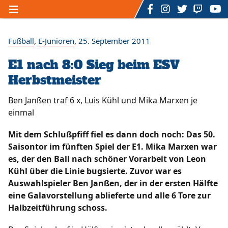
Home
,
,
Fußball
E-Junioren
25. September 2011
E1 nach 8:0 Sieg beim ESV
Unser TSV
Herbstmeister
/
/
/
Der Vorstand
Ansprechpartner
Mitgliedschaft
/
/
/
Sponsoring
Sportstätten
Förderverein
Ben Janßen traf 6 x, Luis Kühl und Mika Marxen je
/
/
/
Geschichte
Hall of Fame
Satzung
einmal
/
/
Datenschutzerklärung
Impressum
Kontakt
/
Formulare
Mit dem Schlußpfiff fiel es dann doch noch: Das 50.
Saisontor im fünften Spiel der E1. Mika Marxen war
Sportarten
es, der den Ball nach schöner Vorarbeit von Leon
Kühl über die Linie bugsierte. Zuvor war es
/
/
Fußball
Rückenfit - Fitnesskurs
Auswahlspieler Ben Janßen, der in der ersten Hälfte
/
/
Zumba - Fitnesskurs
U3 - Mutter - Kind - Turnen
eine Galavorstellung ablieferte und alle 6 Tore zur
/
/
/
Ü3 bis 7 Jahre - Kinderturnen
Dart
Billard
Halbzeitführung schoss.
/
/
/
/
Volleyball
eSports
Badminton
Bogenschießen
Floorball