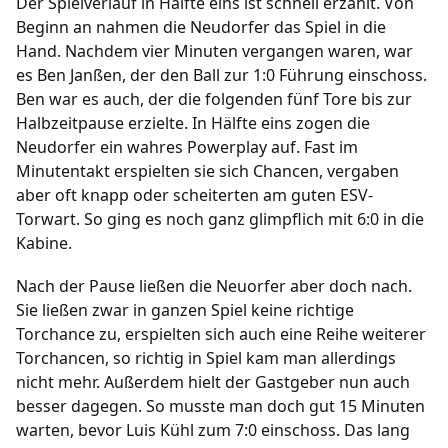
Der Spielverlauf in Hälfte eins ist schnell erzählt. Von
Beginn an nahmen die Neudorfer das Spiel in die
Fußball
Hand. Nachdem vier Minuten vergangen waren, war
es Ben Janßen, der den Ball zur 1:0 Führung einschoss.
/
/
/
/
1. Herren
2. Herren
1. Frauen
B-Junioren
Ben war es auch, der die folgenden fünf Tore bis zur
/
/
/
/
C-Junioren
D-Junioren
E-Junioren
F-Junioren
Halbzeitpause erzielte. In Hälfte eins zogen die
/
G-Junioren
Altherren Ü32
Neudorfer ein wahres Powerplay auf. Fast im
Minutentakt erspielten sie sich Chancen, vergaben
Termine
aber oft knapp oder scheiterten am guten ESV-
Torwart. So ging es noch ganz glimpflich mit 6:0 in die
Archiv
Kabine.
Fanshop
Nach der Pause ließen die Neuorfer aber doch nach.
Sie ließen zwar in ganzen Spiel keine richtige
Torchance zu, erspielten sich auch eine Reihe weiterer
Torchancen, so richtig in Spiel kam man allerdings
nicht mehr. Außerdem hielt der Gastgeber nun auch
besser dagegen. So musste man doch gut 15 Minuten
warten, bevor Luis Kühl zum 7:0 einschoss. Das lang