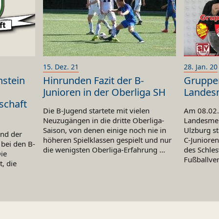
15. Dez. 21
28. Jan. 20
nstein
Hinrunden Fazit der B-
Gruppe
Junioren in der Oberliga SH
Landes
schaft
Die B-Jugend startete mit vielen
Am 08.02. 
Neuzugängen in die dritte Oberliga-
Landesmei
Saison, von denen einige noch nie in
Ulzburg st
und der
höheren Spielklassen gespielt und nur
C-Junioren
bei den B-
die wenigsten Oberliga-Erfahrung …
des Schles
ie
Fußballver
, die