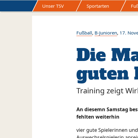
Unser TSV
Sportarten
Fuß
Home
Der Vorstand
Ansprechpartner
Datenschutzerklärung
Impressum
Kontakt
,
,
Fußball
B-Junioren
17. Nov
Die Ma
guten 
Training zeigt Wi
An diesemn Samstag best
fehlten weiterhin
vier gute Spielerinnen u
Auswechselspielerin anrei