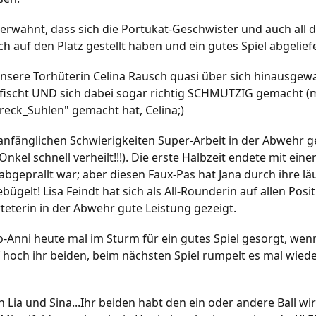
 erwähnt, dass sich die Portukat-Geschwister und auch all 
 auf den Platz gestellt haben und ein gutes Spiel abgelief
t unsere Torhüterin Celina Rausch quasi über sich hinausg
ischt UND sich dabei sogar richtig SCHMUTZIG gemacht (m
reck_Suhlen" gemacht hat, Celina;)
nfänglichen Schwierigkeiten Super-Arbeit in der Abwehr gele
nkel schnell verheilt!!!). Die erste Halbzeit endete mit ein
abgeprallt war; aber diesen Faux-Pas hat Jana durch ihre lä
ebügelt! Lisa Feindt hat sich als All-Rounderin auf allen Pos
rteterin in der Abwehr gute Leistung gezeigt.
o-Anni heute mal im Sturm für ein gutes Spiel gesorgt, wen
f hoch ihr beiden, beim nächsten Spiel rumpelt es mal wied
Lia und Sina...Ihr beiden habt den ein oder andere Ball wi