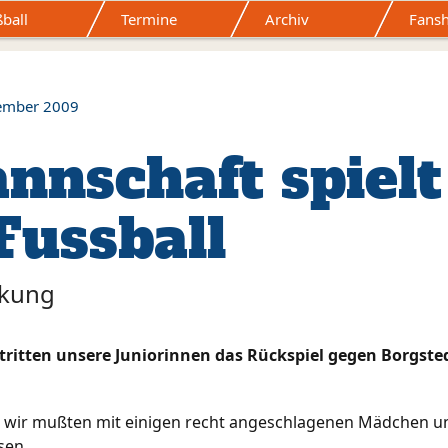
ball
Termine
Archiv
Fans
Mitgliedschaft
Sponsoring
Sportstätten
Förderverein
Ge
Formulare
ember 2009
nnschaft spielt
Fussball
rkung
ritten unsere Juniorinnen das Rückspiel gegen Borgste
nd wir mußten mit einigen recht angeschlagenen Mädchen u
sen.