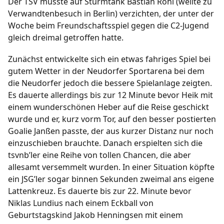
Der TSV musste auf Sturmtank Bastian Röhl (weilte zu
Verwandtenbesuch in Berlin) verzichten, der unter der
Fußball
Woche beim Freundschaftsspiel gegen die C2-Jugend
gleich dreimal getroffen hatte.
/
/
/
/
1. Herren
2. Herren
1. Frauen
B-Junioren
/
/
/
/
C-Junioren
D-Junioren
E-Junioren
F-Junioren
Zunächst entwickelte sich ein etwas fahriges Spiel bei
/
G-Junioren
Altherren Ü32
gutem Wetter in der Neudorfer Sportarena bei dem
die Neudorfer jedoch die bessere Spielanlage zeigten.
Termine
Es dauerte allerdings bis zur 12 Minute bevor Heik mit
einem wunderschönen Heber auf die Reise geschickt
Archiv
wurde und er, kurz vorm Tor, auf den besser postierten
Goalie Janßen passte, der aus kurzer Distanz nur noch
Fanshop
einzuschieben brauchte. Danach erspielten sich die
tsvnb’ler eine Reihe von tollen Chancen, die aber
allesamt versemmelt wurden. In einer Situation köpfte
ein JSG’ler sogar binnen Sekunden zweimal ans eigene
Lattenkreuz. Es dauerte bis zur 22. Minute bevor
Niklas Lundius nach einem Eckball von
Geburtstagskind Jakob Henningsen mit einem