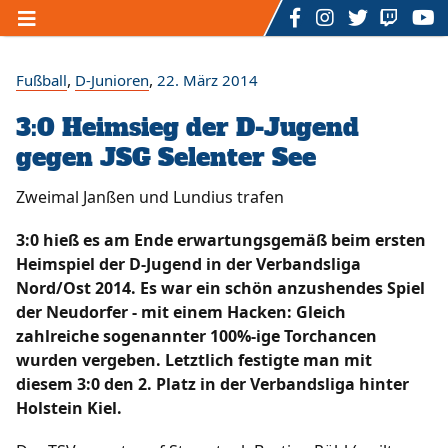
Home
,
,
Fußball
D-Junioren
22. März 2014
3:0 Heimsieg der D-Jugend
Unser TSV
gegen JSG Selenter See
/
/
/
Der Vorstand
Ansprechpartner
Mitgliedschaft
/
/
/
Sponsoring
Sportstätten
Förderverein
Zweimal Janßen und Lundius trafen
/
/
/
Geschichte
Hall of Fame
Satzung
/
/
Datenschutzerklärung
Impressum
Kontakt
3:0 hieß es am Ende erwartungsgemäß beim ersten
/
Formulare
Heimspiel der D-Jugend in der Verbandsliga
Nord/Ost 2014. Es war ein schön anzushendes Spiel
Sportarten
der Neudorfer - mit einem Hacken: Gleich
zahlreiche sogenannter 100%-ige Torchancen
/
/
Fußball
Rückenfit - Fitnesskurs
wurden vergeben. Letztlich festigte man mit
/
/
Zumba - Fitnesskurs
U3 - Mutter - Kind - Turnen
diesem 3:0 den 2. Platz in der Verbandsliga hinter
/
/
/
Ü3 bis 7 Jahre - Kinderturnen
Dart
Billard
Holstein Kiel.
/
/
/
/
Volleyball
eSports
Badminton
Bogenschießen
Floorball