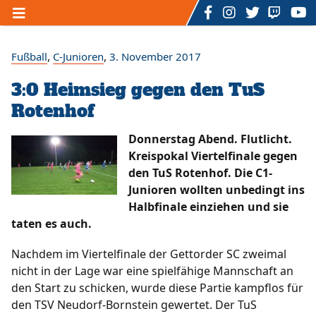
Home
,
,
Fußball
C-Junioren
3. November 2017
3:0 Heimsieg gegen den TuS
Unser TSV
Rotenhof
/
/
/
Der Vorstand
Ansprechpartner
Mitgliedschaft
/
/
/
Sponsoring
Sportstätten
Förderverein
Donnerstag Abend. Flutlicht.
/
/
/
Geschichte
Hall of Fame
Satzung
Kreispokal Viertelfinale gegen
/
/
Datenschutzerklärung
Impressum
Kontakt
den TuS Rotenhof. Die C1-
/
Formulare
Junioren wollten unbedingt ins
Halbfinale einziehen und sie
Sportarten
taten es auch.
/
/
Fußball
Rückenfit - Fitnesskurs
Nachdem im Viertelfinale der Gettorder SC zweimal
/
/
Zumba - Fitnesskurs
U3 - Mutter - Kind - Turnen
nicht in der Lage war eine spielfähige Mannschaft an
/
/
/
Ü3 bis 7 Jahre - Kinderturnen
Dart
Billard
den Start zu schicken, wurde diese Partie kampflos für
/
/
/
/
Volleyball
eSports
Badminton
Bogenschießen
den TSV Neudorf-Bornstein gewertet. Der TuS
Floorball