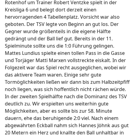
Rotenhof um Trainer Robert Ventzke spielt in der
Kreisliga 6 und belegt dort derzeit einen
Fußball
hervorragenden 4 Tabellenplatz. Vorsicht war also
/
/
/
/
1. Herren
2. Herren
1. Frauen
B-Junioren
geboten. Der TSV legte von Beginn an gut los. Der
/
/
/
/
C-Junioren
D-Junioren
E-Junioren
F-Junioren
Gegner wurde größenteils in die eigene Hälfte
/
G-Junioren
Altherren Ü32
gedrängt und der Ball lief gut. Bereits in der 11.
Spielminute sollte uns die 1:0 Führung gelingen.
Termine
Mattes Lundius spielte einen tollen Pass in die Gasse
und Torjäger Matti Marxen vollstreckte eiskalt. In der
Folgezeit war das Spiel recht ausgeglichen, wobei wir
Archiv
das aktivere Team waren. Einige sehr gute
Tormöglichkeiten ließen wir dann bis zum Halbzeitpfiff
Fanshop
noch liegen, was sich hoffentlich nicht rächen würde.
In der zweiten Spielhälfte nach die Dominanz des TSV
deutlich zu. Wir erspielten uns weiterhin gute
Möglichkeiten, aber es sollte bis zur 58. Minute
dauern, ehe das beruhigende 2:0 viel. Nach einem
abgewährten Eckball nahm sich Hannes Jöhnk aus gut
20 Metern ein Herz und knallte den Ball unhaltbar in