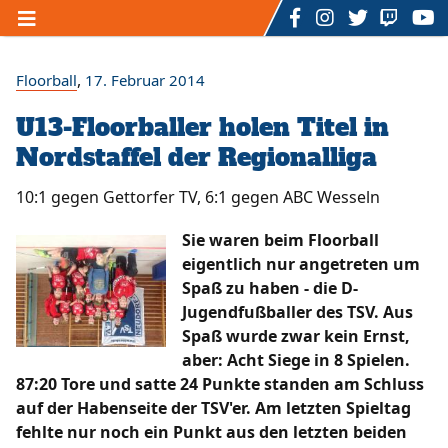
Home
,
Floorball
17. Februar 2014
U13-Floorballer holen Titel in
Unser TSV
Nordstaffel der Regionalliga
/
/
/
Der Vorstand
Ansprechpartner
Mitgliedschaft
/
/
/
Sponsoring
Sportstätten
Förderverein
10:1 gegen Gettorfer TV, 6:1 gegen ABC Wesseln
/
/
/
Geschichte
Hall of Fame
Satzung
/
/
Datenschutzerklärung
Impressum
Kontakt
Sie waren beim Floorball
/
Formulare
eigentlich nur angetreten um
Spaß zu haben - die D-
Sportarten
Jugendfußballer des TSV. Aus
Spaß wurde zwar kein Ernst,
/
/
Fußball
Rückenfit - Fitnesskurs
aber: Acht Siege in 8 Spielen.
/
/
Zumba - Fitnesskurs
U3 - Mutter - Kind - Turnen
87:20 Tore und satte 24 Punkte standen am Schluss
/
/
/
Ü3 bis 7 Jahre - Kinderturnen
Dart
Billard
auf der Habenseite der TSV'er. Am letzten Spieltag
/
/
/
/
Volleyball
eSports
Badminton
Bogenschießen
fehlte nur noch ein Punkt aus den letzten beiden
Floorball