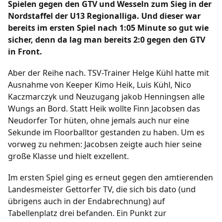
Spielen gegen den GTV und Wesseln zum Sieg in der
Nordstaffel der U13 Regionalliga. Und dieser war
Fußball
bereits im ersten Spiel nach 1:05 Minute so gut wie
/
/
/
/
1. Herren
2. Herren
1. Frauen
B-Junioren
sicher, denn da lag man bereits 2:0 gegen den GTV
/
/
/
/
C-Junioren
D-Junioren
E-Junioren
F-Junioren
in Front.
/
G-Junioren
Altherren Ü32
Aber der Reihe nach. TSV-Trainer Helge Kühl hatte mit
Ausnahme von Keeper Kimo Heik, Luis Kühl, Nico
Termine
Kaczmarczyk und Neuzugang jakob Henningsen alle
Wungs an Bord. Statt Heik wollte Finn Jacobsen das
Archiv
Neudorfer Tor hüten, ohne jemals auch nur eine
Sekunde im Floorballtor gestanden zu haben. Um es
Fanshop
vorweg zu nehmen: Jacobsen zeigte auch hier seine
große Klasse und hielt exzellent.
Im ersten Spiel ging es erneut gegen den amtierenden
Landesmeister Gettorfer TV, die sich bis dato (und
übrigens auch in der Endabrechnung) auf
Tabellenplatz drei befanden. Ein Punkt zur