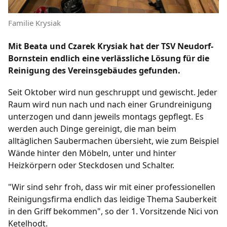
Fußball
Familie Krysiak
/
/
/
/
1. Herren
2. Herren
1. Frauen
B-Junioren
Mit Beata und Czarek Krysiak hat der TSV Neudorf-
/
/
/
/
C-Junioren
D-Junioren
E-Junioren
F-Junioren
Bornstein endlich eine verlässliche Lösung für die
/
G-Junioren
Altherren Ü32
Reinigung des Vereinsgebäudes gefunden.
Termine
Seit Oktober wird nun geschruppt und gewischt. Jeder
Raum wird nun nach und nach einer Grundreinigung
Archiv
unterzogen und dann jeweils montags gepflegt. Es
werden auch Dinge gereinigt, die man beim
alltäglichen Saubermachen übersieht, wie zum Beispiel
Fanshop
Wände hinter den Möbeln, unter und hinter
Heizkörpern oder Steckdosen und Schalter.
"Wir sind sehr froh, dass wir mit einer professionellen
Reinigungsfirma endlich das leidige Thema Sauberkeit
in den Griff bekommen", so der 1. Vorsitzende Nici von
Ketelhodt.